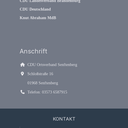
CDU Landesverband Brandenburg
CDU Deutschland
Knut Abraham MdB
Anschrift
CDU Ortsverband Senftenberg
Schloßstraße 16
01968
Senftenberg
Telefon:
03573 6587915
KONTAKT