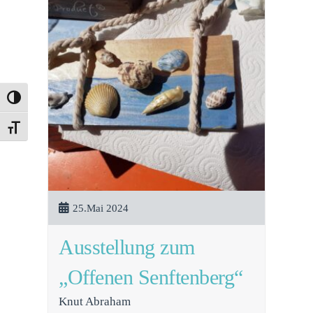
Umschalten auf hohe Kontraste
Schrift vergrößern
25.Mai 2024
Ausstellung zum
„Offenen Senftenberg“
Knut Abraham